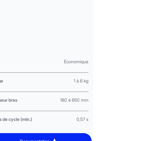
Économique
ge
1 à 6 kg
eur bras
180 à 650 mm
 de cycle (min.)
0,57 s