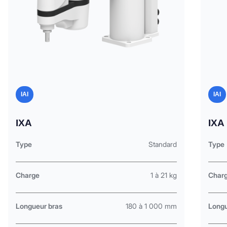
IAI
IAI
IXA
IXA
Type
Standard
Type
Charge
1 à 21 kg
Char
Longueur bras
180 à 1 000 mm
Longu