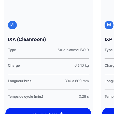
IAI
IAI
IXA (Cleanroom)
IXP
Type
Salle blanche ISO 3
Type
Charge
6 à 10 kg
Char
Longueur bras
300 à 600 mm
Longu
Temps de cycle (min.)
0,28 s
Temps