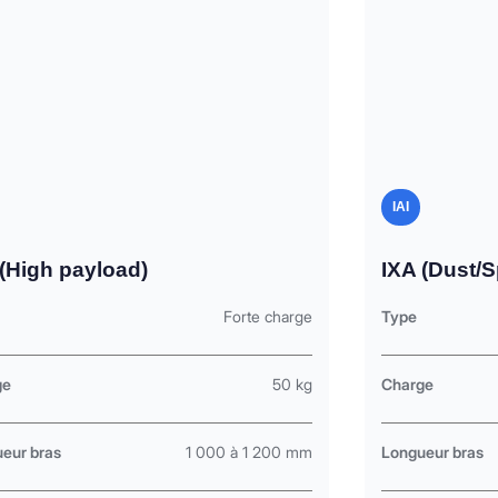
IAI
 (High payload)
IXA (Dust/S
Forte charge
Type
ge
50 kg
Charge
eur bras
1 000 à 1 200 mm
Longueur bras