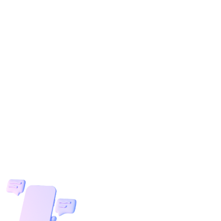
et
ande de