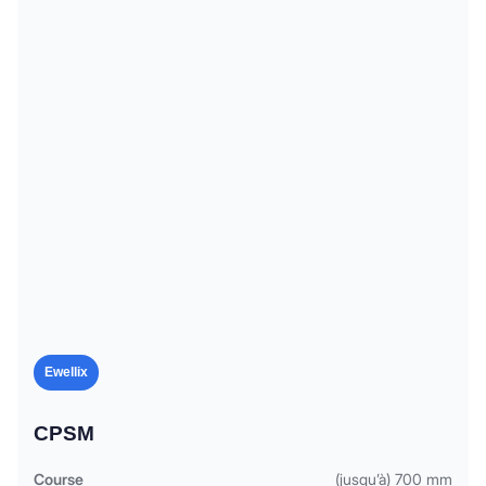
Ewellix
CPSM
Course
(jusqu’à) 700 mm