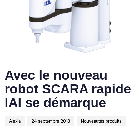
Author
Published
Published
Avec le nouveau
on:
in:
robot SCARA rapide
IAI se démarque
Alexia
24 septembre 2018
Nouveautés produits